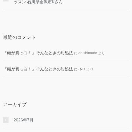
ッスン 石川県金沢市Kさん
最近のコメント
『頭が真っ白！』そんなときの対処法
に
eri.shimada
より
『頭が真っ白！』そんなときの対処法
に
ゆり
より
アーカイブ
2026年7月